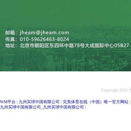
Copyright 2
WM平台
|
九州买球中国有限公司
|
完美体育在线（中国）唯一官方网站
九州买球中国有限公司_九州买球中国有限公司
|