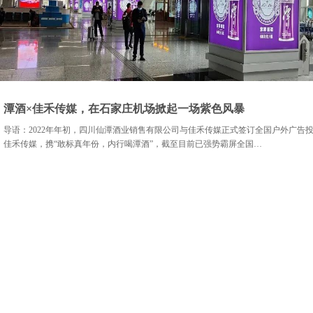
潭酒×佳禾传媒，在石家庄机场掀起一场紫色风暴
导语：2022年年初，四川仙潭酒业销售有限公司与佳禾传媒正式签订全国户外广告
佳禾传媒，携“敢标真年份，内行喝潭酒”，截至目前已强势霸屏全国…